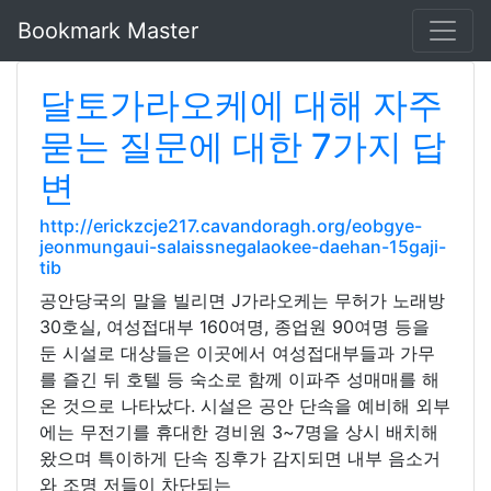
Bookmark Master
달토가라오케에 대해 자주
묻는 질문에 대한 7가지 답
변
http://erickzcje217.cavandoragh.org/eobgye-
jeonmungaui-salaissnegalaokee-daehan-15gaji-
tib
공안당국의 말을 빌리면 J가라오케는 무허가 노래방
30호실, 여성접대부 160여명, 종업원 90여명 등을
둔 시설로 대상들은 이곳에서 여성접대부들과 가무
를 즐긴 뒤 호텔 등 숙소로 함께 이파주 성매매를 해
온 것으로 나타났다. 시설은 공안 단속을 예비해 외부
에는 무전기를 휴대한 경비원 3~7명을 상시 배치해
왔으며 특이하게 단속 징후가 감지되면 내부 음소거
와 조명 저들이 차단되는