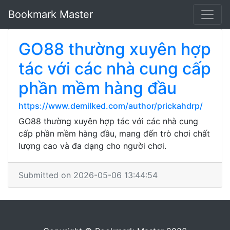
Bookmark Master
GO88 thường xuyên hợp
tác với các nhà cung cấp
phần mềm hàng đầu
https://www.demilked.com/author/prickahdrp/
GO88 thường xuyên hợp tác với các nhà cung
cấp phần mềm hàng đầu, mang đến trò chơi chất
lượng cao và đa dạng cho người chơi.
Submitted on 2026-05-06 13:44:54