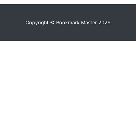
Copyright © Bookmark Master 2026