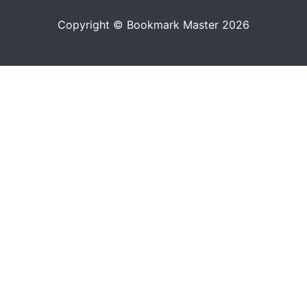
Copyright © Bookmark Master 2026