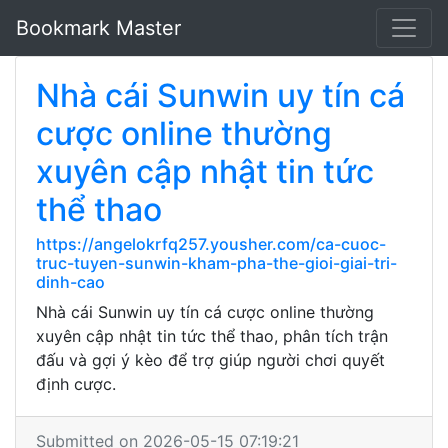
Bookmark Master
Nhà cái Sunwin uy tín cá
cược online thường
xuyên cập nhật tin tức
thể thao
https://angelokrfq257.yousher.com/ca-cuoc-
truc-tuyen-sunwin-kham-pha-the-gioi-giai-tri-
dinh-cao
Nhà cái Sunwin uy tín cá cược online thường
xuyên cập nhật tin tức thể thao, phân tích trận
đấu và gợi ý kèo để trợ giúp người chơi quyết
định cược.
Submitted on 2026-05-15 07:19:21