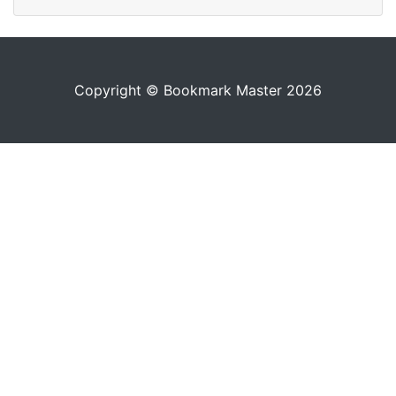
Copyright © Bookmark Master 2026