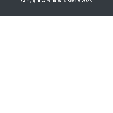
Copyright © Bookmark Master 2026