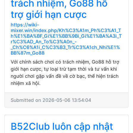
trách nhiệm, Go88 hỗ
trợ giới hạn cược
https://wiki-
mixer.win/index.php/Kh%C3%A1m_Ph%C3%A1_T
h%E1%BA%BF_Gi%E1%BB%9Bi_Gi%E1%BA%A3i_T
r%C3%AD_An_To%C3%A0n_-
_Ch%C6%A1i_C%C3%B3_Tr%C3%A1ch_Nhi%E1%
BB%87m_Go88
Với chính sách chơi có trách nhiệm, Go88 hỗ trợ
giới hạn cược, tự loại trừ tạm thời và tư vấn khi
người chơi gặp vấn đề về cờ bạc, thể hiện trách
nhiệm xã hội.
Submitted on 2026-05-06 13:54:04
B52Club luôn cập nhật