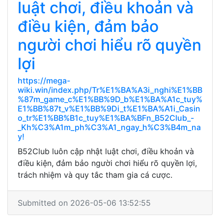
luật chơi, điều khoản và
điều kiện, đảm bảo
người chơi hiểu rõ quyền
lợi
https://mega-
wiki.win/index.php/Tr%E1%BA%A3i_nghi%E1%BB
%87m_game_c%E1%BB%9D_b%E1%BA%A1c_tuy%
E1%BB%87t_v%E1%BB%9Di_t%E1%BA%A1i_Casin
o_tr%E1%BB%B1c_tuy%E1%BA%BFn_B52Club_-
_Kh%C3%A1m_ph%C3%A1_ngay_h%C3%B4m_na
y!
B52Club luôn cập nhật luật chơi, điều khoản và
điều kiện, đảm bảo người chơi hiểu rõ quyền lợi,
trách nhiệm và quy tắc tham gia cá cược.
Submitted on 2026-05-06 13:52:55