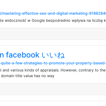
t/mastering-effective-seo-and-digital-marketing-9188284
, że widoczność w Google bezpośrednio wpływa na liczbę k
 in facebook いいね
-quite-a-few-strategies-to-promote-your-property-based-
sal and various kinds of appraisals. However, contrary to th
 domain title value has no way