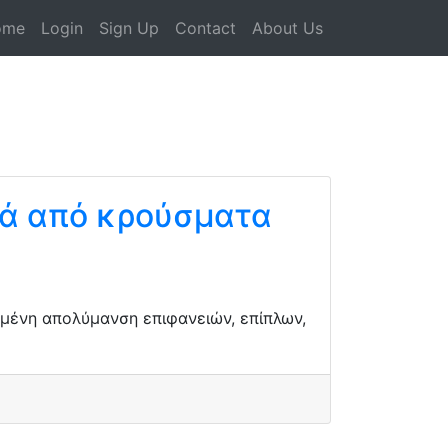
ome
Login
Sign Up
Contact
About Us
τά από κρούσματα
μένη απολύμανση επιφανειών, επίπλων,