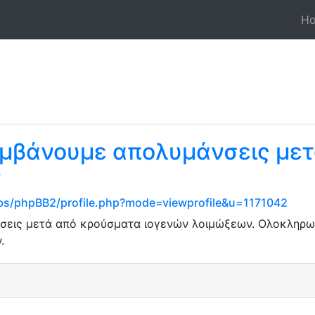
H
αμβάνουμε απολυμάνσεις με
ν
s/phpBB2/profile.php?mode=viewprofile&u=1171042
σεις μετά από κρούσματα ιογενών λοιμώξεων. Ολοκληρω
.