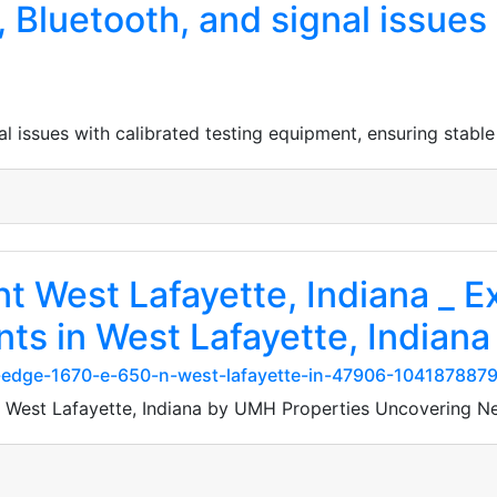
, Bluetooth, and signal issues
al issues with calibrated testing equipment, ensuring stabl
 West Lafayette, Indiana _ E
s in West Lafayette, Indiana
s-edge-1670-e-650-n-west-lafayette-in-47906-104187887
 West Lafayette, Indiana by UMH Properties Uncovering 